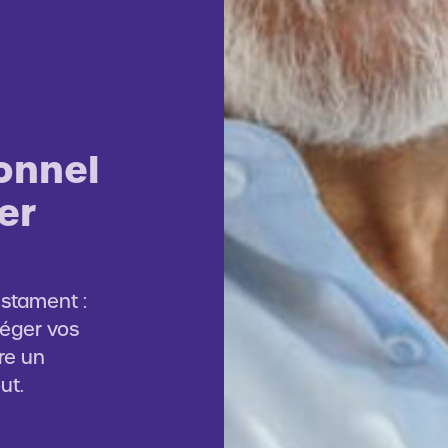
onnel
er
stament :
téger vos
re un
ut.