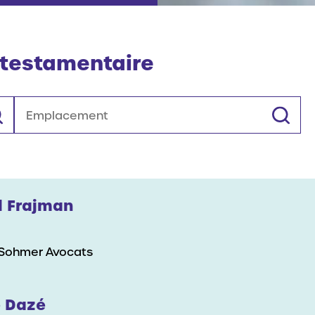
e testamentaire
Emplacement
l Frajman
 Sohmer Avocats
e Dazé